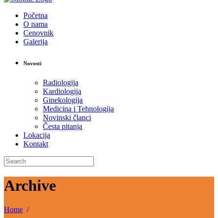
Početna
O nama
Cenovnik
Galerija
Novosti
Radiologija
Kardiologija
Ginekologija
Medicina i Tehnologija
Novinski članci
Česta pitanja
Lokacija
Kontakt
Archive
Home
/