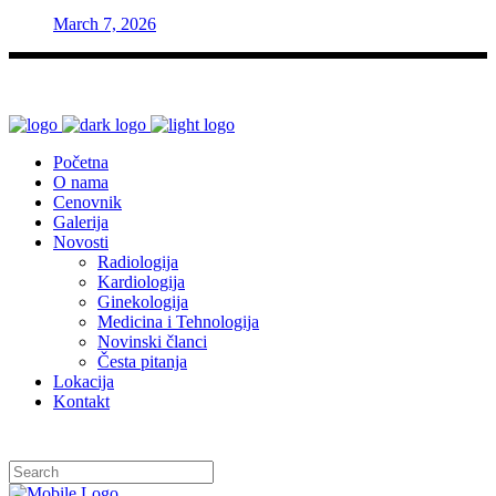
March 7, 2026
Početna
O nama
Cenovnik
Galerija
Novosti
Radiologija
Kardiologija
Ginekologija
Medicina i Tehnologija
Novinski članci
Česta pitanja
Lokacija
Kontakt