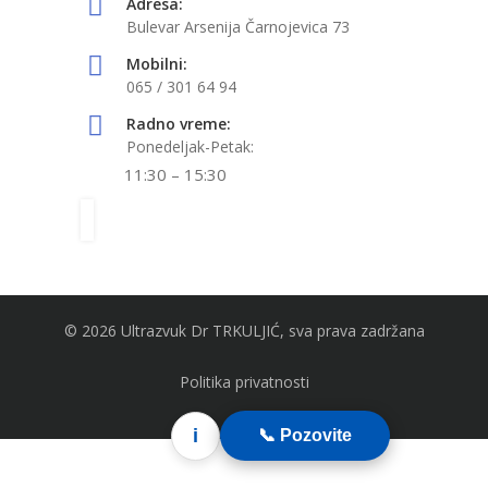
Adresa:
Bulevar Arsenija Čarnojevica 73
Mobilni:
065 / 301 64 94
Radno vreme:
Ponedeljak-Petak:
11:30 – 15:30
© 2026 Ultrazvuk Dr TRKULJIĆ, sva prava zadržana
Politika privatnosti
i
📞 Pozovite