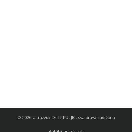
© 2026 Ultrazvuk Dr TRKULJIĆ, sva prava zadržana
Politika privatnosti