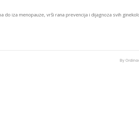
a do iza menopauze, vrši rana prevencija i dijagnoza svih ginekol
By
Ordinac