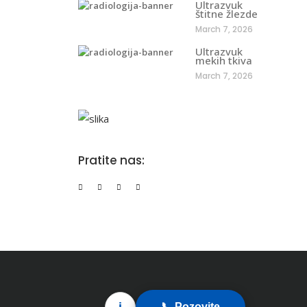
Ultrazvuk
štitne žlezde
March 7, 2026
Ultrazvuk
mekih tkiva
March 7, 2026
Pratite nas:
i
📞 Pozovite