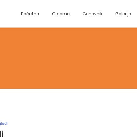
Početna
O nama
Cenovnik
Galerija
a
gledi
i