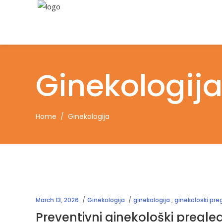
Ginekologij
Home
/
Ginekologija
March 13, 2026
Ginekologija
ginekologija
,
ginekoloski pre
Preventivni ginekološki pregled