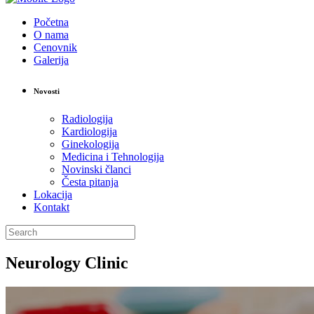
Početna
O nama
Cenovnik
Galerija
Novosti
Radiologija
Kardiologija
Ginekologija
Medicina i Tehnologija
Novinski članci
Česta pitanja
Lokacija
Kontakt
Neurology Clinic