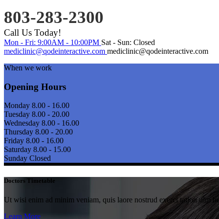
803-283-2300
Call Us Today!
Mon - Fri: 9:00AM - 10:00PM
Sat - Sun: Closed
mediclinic@qodeinteractive.com
mediclinic@qodeinteractive.com
When we work
Opening Hours
Monday
8.00 - 16.00
Tuesday
8.00 - 20.00
Wednesday
8.00 - 16.00
Thursday
8.00 - 20.00
Friday
8.00 - 16.00
Saturday
8.00 - 15.00
Sunday
Closed
Doctors Timetable
Ut wisi enim ad minim veniam, quis laore nostrud exerci tation ulm he
Learn More