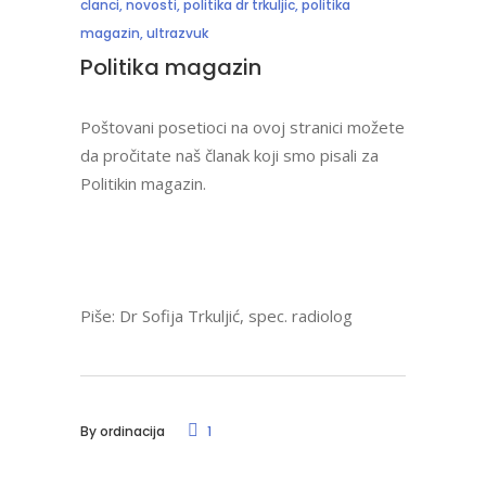
clanci
,
novosti
,
politika dr trkuljic
,
politika
magazin
,
ultrazvuk
Politika magazin
Poštovani posetioci na ovoj stranici možete
da pročitate naš članak koji smo pisali za
Politikin magazin.
Piše: Dr Sofija Trkuljić, spec. radiolog
By
ordinacija
1