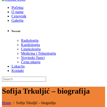
Početna
O nama
Cenovnik
Galerija
Novosti
Radiologija
Kardiologija
Ginekologija
Medicina i Tehnologija
Novinski članci
Česta pitanja
Lokacija
Kontakt
Sofija Trkuljić – biografija
Home
/
Sofija Trkuljić – biografija