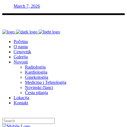
March 7, 2026
Početna
O nama
Cenovnik
Galerija
Novosti
Radiologija
Kardiologija
Ginekologija
Medicina i Tehnologija
Novinski članci
Česta pitanja
Lokacija
Kontakt