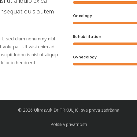
sl ut aliquip ex ea
onsequat duis autem
Oncology
Rehabilitation
elit, sed diam nonummy nibh
 volutpat. Ut wisi enim ad
ipit lobortis nisl ut aliquip
Gynecology
olor in hendrerit
© 2026 Ultrazvuk Dr TRKULJIĆ, sva prava zadržana
Politika privatnosti