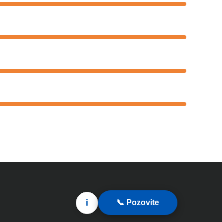
i
📞 Pozovite