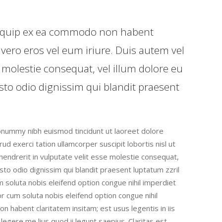
t aliquip ex ea commodo non habent
 vero eros vel eum iriure. Duis autem vel
e molestie consequat, vel illum dolore eu
iusto odio dignissim qui blandit praesent
onummy nibh euismod tincidunt ut laoreet dolore
d exerci tation ullamcorper suscipit lobortis nisl ut
hendrerit in vulputate velit esse molestie consequat,
iusto odio dignissim qui blandit praesent luptatum zzril
um soluta nobis eleifend option congue nihil imperdiet
cum soluta nobis eleifend option congue nihil
habent claritatem insitam; est usus legentis in iis
egere me lius quod ii legunt saepius. Claritas est