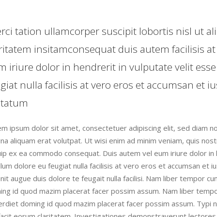
rci tation ullamcorper suscipit lobortis nisl u
ritatem insitamconsequat duis autem facilisis at
 iriure dolor in hendrerit in vulputate velit ess
giat nulla facilisis at vero eros et accumsan et 
ptatum
m ipsum dolor sit amet, consectetuer adipiscing elit, sed diam n
a aliquam erat volutpat. Ut wisi enim ad minim veniam, quis nostru
uip ex ea commodo consequat. Duis autem vel eum iriure dolor in 
illum dolore eu feugiat nulla facilisis at vero eros et accumsan et 
nit augue duis dolore te feugait nulla facilisi. Nam liber tempor c
ng id quod mazim placerat facer possim assum. Nam liber tempor 
rdiet doming id quod mazim placerat facer possim assum. Typi non 
facit eorum claritatem. Investigationes demonstraverunt lectores l