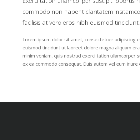
Exerci tation ullamcorper suscipit lobortis ni
commodo non habent claritatem insitamc
facilisis at vero eros nibh euismod tincidunt.
Lorem ipsum dolor sit amet, consectetuer adipiscing 
euismod tincidunt ut laoreet dolore magna aliquam erat
minim veniam, quis nostrud exerci tation ullamcorper susc
ex ea commodo consequat. Duis autem vel eum iriure d