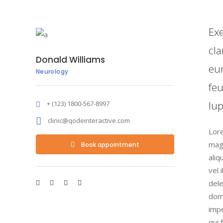
Exe
cla
Donald Williams
eum
Neurology
feu
lu
+ (123) 1800-567-8997
clinic@qodeinteractive.com
Lore
magn
Book appointment
aliq
vel 
dele
domi
impe
qui 