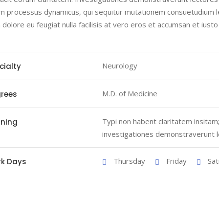
m processus dynamicus, qui sequitur mutationem consuetudium le
m dolore eu feugiat nulla facilisis at vero eros et accumsan et iust
Neurology
cialty
M.D. of Medicine
rees
Typi non habent claritatem insitam; 
ining
investigationes demonstraverunt l
Thursday
Friday
Sat
k Days