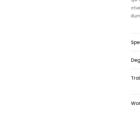
etia
illu
Spe
Deg
Tra
Wor