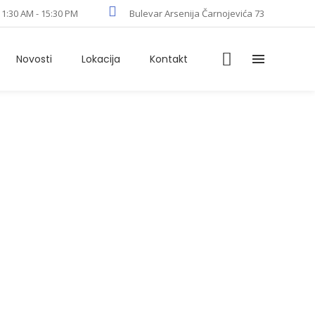
11:30 AM - 15:30 PM
Bulevar Arsenija Čarnojevića 73
Novosti
Lokacija
Kontakt
s