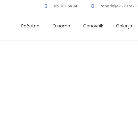
065 301 64 94
Ponedeljak - Petak: 
Početna
O nama
Cenovnik
Galerija
Donald William
Home
/
Donald Williams