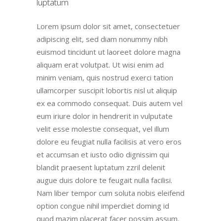
luptatum
Lorem ipsum dolor sit amet, consectetuer
adipiscing elit, sed diam nonummy nibh
euismod tincidunt ut laoreet dolore magna
aliquam erat volutpat. Ut wisi enim ad
minim veniam, quis nostrud exerci tation
ullamcorper suscipit lobortis nisl ut aliquip
ex ea commodo consequat. Duis autem vel
eum iriure dolor in hendrerit in vulputate
velit esse molestie consequat, vel illum
dolore eu feugiat nulla facilisis at vero eros
et accumsan et iusto odio dignissim qui
blandit praesent luptatum zzril delenit
augue duis dolore te feugait nulla facilisi.
Nam liber tempor cum soluta nobis eleifend
option congue nihil imperdiet doming id
quod mazim placerat facer possim assum.