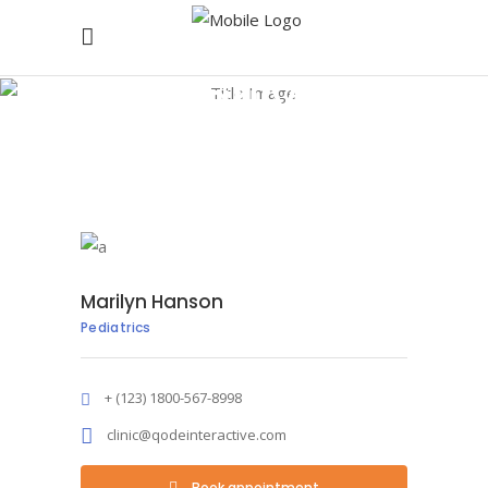
Marilyn
Hanson
Home
/
Marilyn Hanson
Marilyn Hanson
Pediatrics
+ (123) 1800-567-8998
clinic@qodeinteractive.com
Book appointment