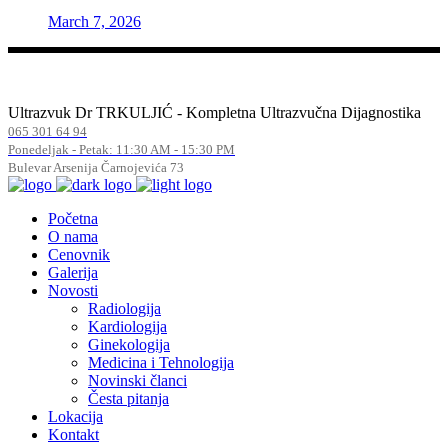
March 7, 2026
Ultrazvuk Dr TRKULJIĆ - Kompletna Ultrazvučna Dijagnostika
065 301 64 94
Ponedeljak - Petak: 11:30 AM - 15:30 PM
Bulevar Arsenija Čarnojevića 73
Početna
O nama
Cenovnik
Galerija
Novosti
Radiologija
Kardiologija
Ginekologija
Medicina i Tehnologija
Novinski članci
Česta pitanja
Lokacija
Kontakt