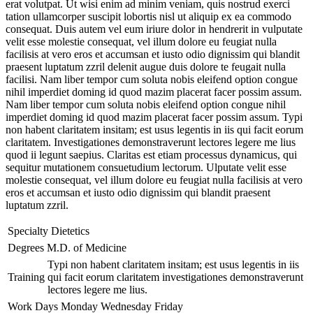
erat volutpat. Ut wisi enim ad minim veniam, quis nostrud exerci
tation ullamcorper suscipit lobortis nisl ut aliquip ex ea commodo
consequat. Duis autem vel eum iriure dolor in hendrerit in vulputate
velit esse molestie consequat, vel illum dolore eu feugiat nulla
facilisis at vero eros et accumsan et iusto odio dignissim qui blandit
praesent luptatum zzril delenit augue duis dolore te feugait nulla
facilisi. Nam liber tempor cum soluta nobis eleifend option congue
nihil imperdiet doming id quod mazim placerat facer possim assum.
Nam liber tempor cum soluta nobis eleifend option congue nihil
imperdiet doming id quod mazim placerat facer possim assum. Typi
non habent claritatem insitam; est usus legentis in iis qui facit eorum
claritatem. Investigationes demonstraverunt lectores legere me lius
quod ii legunt saepius. Claritas est etiam processus dynamicus, qui
sequitur mutationem consuetudium lectorum. Ulputate velit esse
molestie consequat, vel illum dolore eu feugiat nulla facilisis at vero
eros et accumsan et iusto odio dignissim qui blandit praesent
luptatum zzril.
Specialty
Dietetics
Degrees
M.D. of Medicine
Typi non habent claritatem insitam; est usus legentis in iis
Training
qui facit eorum claritatem investigationes demonstraverunt
lectores legere me lius.
Work Days
Monday
Wednesday
Friday