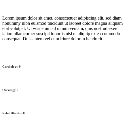
Lorem ipsum dolor sit amet, consectetuer adipiscing elit, sed diam
nonummy nibh euismod tincidunt ut laoreet dolore magna aliquam
erat volutpat. Ut wisi enim ad minim veniam, quis nostrud exerci
tation ullamcorper suscipit lobortis nisl ut aliquip ex ea commodo
consequat. Duis autem vel eum iriure dolor in hendrerit
Cardiology
0
Oncology
0
Rehabilitation
0