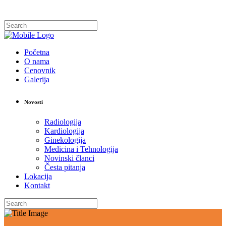
Početna
O nama
Cenovnik
Galerija
Novosti
Radiologija
Kardiologija
Ginekologija
Medicina i Tehnologija
Novinski članci
Česta pitanja
Lokacija
Kontakt