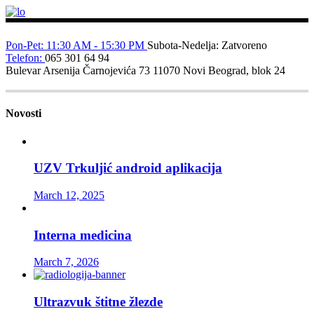
Pon-Pet: 11:30 AM - 15:30 PM
Subota-Nedelja: Zatvoreno
Telefon:
065 301 64 94
Bulevar Arsenija Čarnojevića 73
11070 Novi Beograd, blok 24
Novosti
UZV Trkuljić android aplikacija
March 12, 2025
Interna medicina
March 7, 2026
Ultrazvuk štitne žlezde