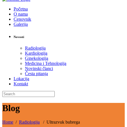
Početna
O nama
Cenovnik
Galerija
Novosti
Radiologija
Kardiologija
Ginekologija
Medicina i Tehnologija
Novinski članci
Česta pitanja
Lokacija
Kontakt
Blog
Home
/
Radiologija
/
Ultrazvuk bubrega