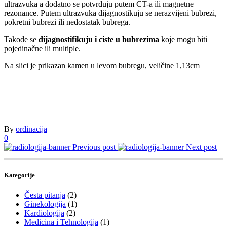
ultrazvuka a dodatno se potvrđuju putem CT-a ili magnetne
rezonance. Putem ultrazvuka dijagnostikuju se nerazvijeni bubrezi,
pokretni bubrezi ili nedostatak bubrega.
Takođe se
dijagnostifikuju i ciste u bubrezima
koje mogu biti
pojedinačne ili multiple.
Na slici je prikazan kamen u levom bubregu, veličine 1,13cm
By
ordinacija
0
Previous post
Next post
Kategorije
Česta pitanja
(2)
Ginekologija
(1)
Kardiologija
(2)
Medicina i Tehnologija
(1)