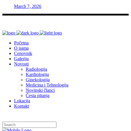
March 7, 2026
Početna
O nama
Cenovnik
Galerija
Novosti
Radiologija
Kardiologija
Ginekologija
Medicina i Tehnologija
Novinski članci
Česta pitanja
Lokacija
Kontakt