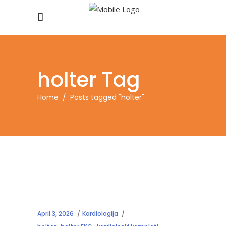
holter Tag
Home
/
Posts tagged "holter"
April 3, 2026
Kardiologija