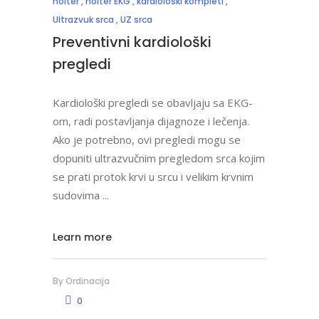
holter
,
holter EKG
,
kardioloski kompleti
,
Ultrazvuk srca
,
UZ srca
Preventivni kardiološki
pregledi
Kardiološki pregledi se obavljaju sa EKG-
om, radi postavljanja dijagnoze i lečenja.
Ako je potrebno, ovi pregledi mogu se
dopuniti ultrazvučnim pregledom srca kojim
se prati protok krvi u srcu i velikim krvnim
sudovima
Learn more
By
Ordinacija
0