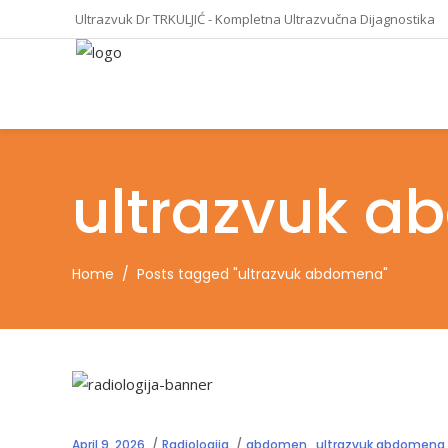
Ultrazvuk Dr TRKULJIĆ - Kompletna Ultrazvučna Dijagnostika
ultrazvuk 
Home
/
Posts tagged "ultrazvuk abdomena"
April 9, 2026
Radiologija
abdomen
,
ultrazvuk abdomena