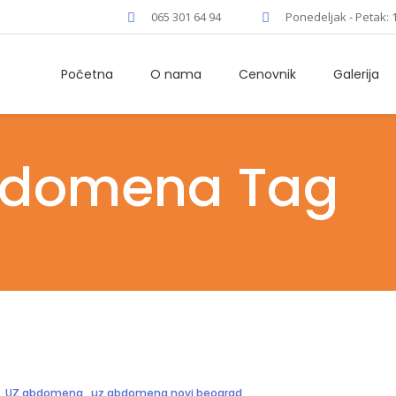
065 301 64 94
Ponedeljak - Petak: 
Početna
O nama
Cenovnik
Galerija
abdomena Tag
,
UZ abdomena
,
uz abdomena novi beograd