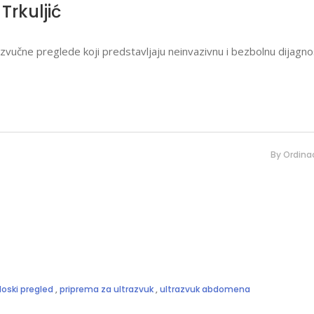
Trkuljić
razvučne preglede koji predstavljaju neinvazivnu i bezbolnu dijagno
By
Ordinac
loski pregled
,
priprema za ultrazvuk
,
ultrazvuk abdomena