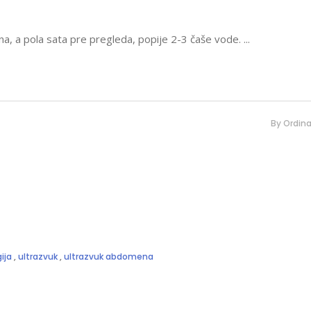
a, a pola sata pre pregleda, popije 2-3 čaše vode.
By
Ordina
ija
,
ultrazvuk
,
ultrazvuk abdomena