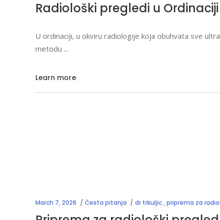
Radiološki pregledi u Ordinaciji 
U ordinaciji, u okviru radiologije koja obuhvata sve ult
metodu
Learn more
March 7, 2026
Česta pitanja
dr trkuljic
,
priprema za radio
Priprema za radiološki pregled