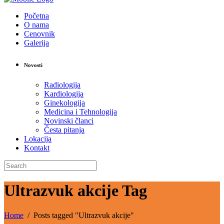
Početna
O nama
Cenovnik
Galerija
Novosti
Radiologija
Kardiologija
Ginekologija
Medicina i Tehnologija
Novinski članci
Česta pitanja
Lokacija
Kontakt
Ultrazvuk akcije Tag
Home
/
Posts tagged "Ultrazvuk akcije"