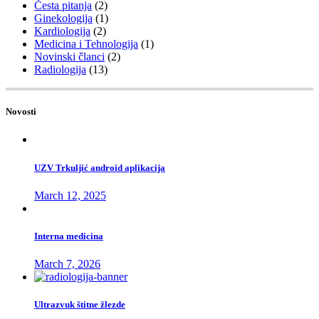
Česta pitanja
(2)
Ginekologija
(1)
Kardiologija
(2)
Medicina i Tehnologija
(1)
Novinski članci
(2)
Radiologija
(13)
Novosti
UZV Trkuljić android aplikacija
March 12, 2025
Interna medicina
March 7, 2026
Ultrazvuk štitne žlezde