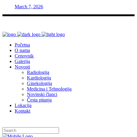
March 7, 2026
Početna
O nama
Cenovnik
Galerija
Novosti
Radiologija
Kardiologija
Ginekologija
Medicina i Tehnologija
Novinski članci
Česta pitanja
Lokacija
Kontakt