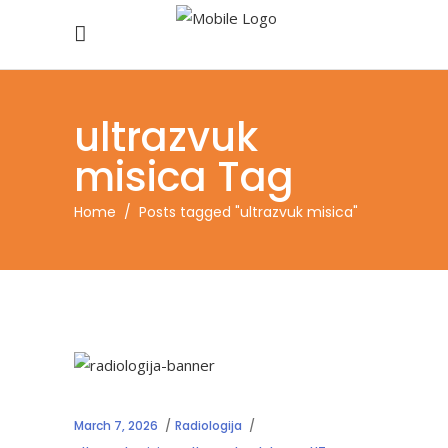
ultrazvuk
misica Tag
Home
/
Posts tagged "ultrazvuk misica"
March 7, 2026
Radiologija