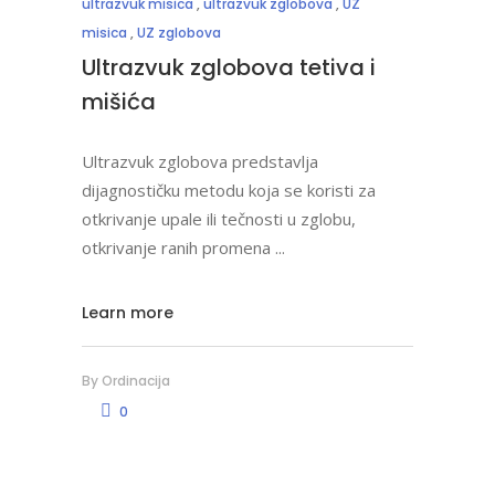
ultrazvuk misica
,
ultrazvuk zglobova
,
UZ
misica
,
UZ zglobova
Ultrazvuk zglobova tetiva i
mišića
Ultrazvuk zglobova predstavlja
dijagnostičku metodu koja se koristi za
otkrivanje upale ili tečnosti u zglobu,
otkrivanje ranih promena
Learn more
By
Ordinacija
0