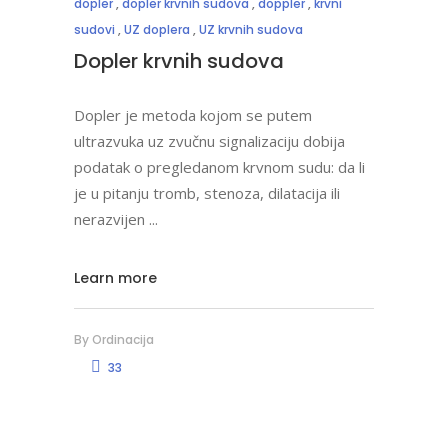
dopler
,
dopler krvnih sudova
,
doppler
,
krvni
sudovi
,
UZ doplera
,
UZ krvnih sudova
Dopler krvnih sudova
Dopler je metoda kojom se putem
ultrazvuka uz zvučnu signalizaciju dobija
podatak o pregledanom krvnom sudu: da li
je u pitanju tromb, stenoza, dilatacija ili
nerazvijen
Learn more
By
Ordinacija
33