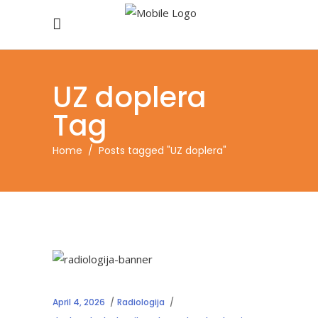
UZ doplera
Tag
Home
/
Posts tagged "UZ doplera"
April 4, 2026
Radiologija