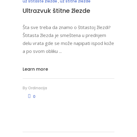
uz stitaste zlezde
,
uz stitne zlezde
Ultrazvuk štitne žlezde
Šta sve treba da znamo o štitastoj žlezdi?
Štitasta žlezda je smeštena u prednjem
delu vrata gde se može napipati ispod kože
a po svom obliku
Learn more
By
Ordinacija
0