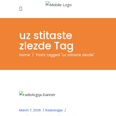
uz stitaste
zlezde Tag
Home
/
Posts tagged "uz stitaste zlezde"
March 7, 2026
Radiologija