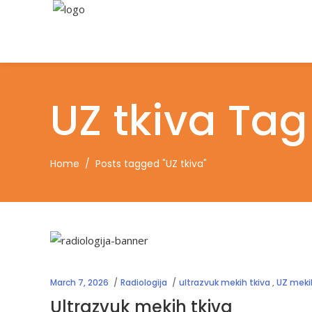
UZ tkiva Tag
Home
/
Posts tagged "UZ tkiva"
March 7, 2026
Radiologija
ultrazvuk mekih tkiva
,
UZ meki
Ultrazvuk mekih tkiva