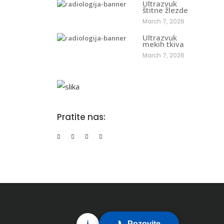
Ultrazvuk
štitne žlezde
March 7, 2026
Ultrazvuk
mekih tkiva
March 7, 2026
Pratite nas:
i
📞 Pozovite