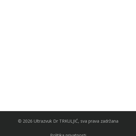
© 2026 Ultrazvuk Dr TRKULJIĆ, sva prava zadržana
Politika privatnosti