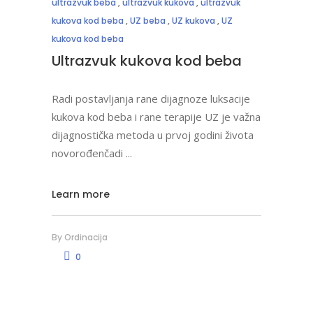
ultrazvuk beba
,
ultrazvuk kukova
,
ultrazvuk
kukova kod beba
,
UZ beba
,
UZ kukova
,
UZ
kukova kod beba
Ultrazvuk kukova kod beba
Radi postavljanja rane dijagnoze luksacije
kukova kod beba i rane terapije UZ je važna
dijagnostička metoda u prvoj godini života
novorođenčadi
Learn more
By
Ordinacija
0