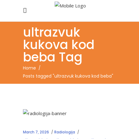
ultrazvuk
kukova kod
beba Tag
Home
/
Posts tagged "ultrazvuk kukova kod beba"
March 7, 2026
Radiologija