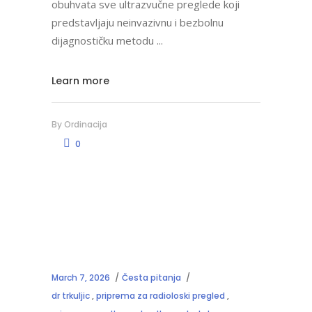
obuhvata sve ultrazvučne preglede koji
predstavljaju neinvazivnu i bezbolnu
dijagnostičku metodu
Learn more
By
Ordinacija
0
March 7, 2026
Česta pitanja
dr trkuljic
,
priprema za radioloski pregled
,