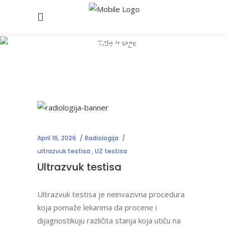
Left Sidebar
Home
/
Left Sidebar
April 16, 2026
Radiologija
ultrazvuk testisa
,
UZ testisa
Ultrazvuk testisa
Ultrazvuk testisa je neinvazivna procedura
koja pomaže lekarima da procene i
dijagnostikuju različita stanja koja utiču na