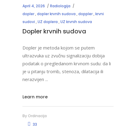
April 4, 2026
Radiologija
dopler
,
dopler krvnih sudova
,
doppler
,
krvni
sudovi
,
UZ doplera
,
UZ krvnih sudova
Dopler krvnih sudova
Dopler je metoda kojom se putem
ultrazvuka uz zvučnu signalizaciju dobija
podatak o pregledanom krvnom sudu: da li
je u pitanju tromb, stenoza, dilatacija ili
nerazvijen
Learn more
By
Ordinacija
33