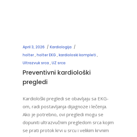
April 3, 2026
Kardiologija
holter
,
holter EKG
,
kardioloski kompleti
,
Ultrazvuk srca
,
UZ srca
Preventivni kardiološki
pregledi
Kardiološki pregledi se obavljaju sa EKG-
om, radi postavljanja dijagnoze i lečenja.
Ako je potrebno, ovi pregledi mogu se
dopuniti ultrazvučnim pregledom srca kojim
se prati protok krvi u srcu i velikim krvnim